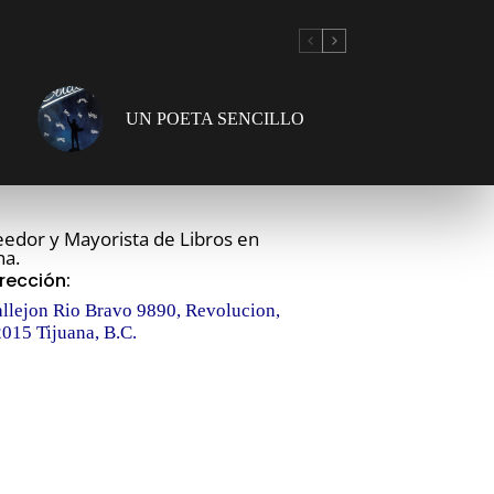
UN POETA SENCILLO
edor y Mayorista de Libros en
na.
irección:
llejon Rio Bravo 9890, Revolucion,
015 Tijuana, B.C.
eléfono:
526646862880
mail:
fo@libroclub.com