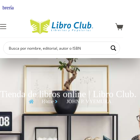
rería
Tienda de libros online | Libro Club.
Home
JOHN P. VYEMURA